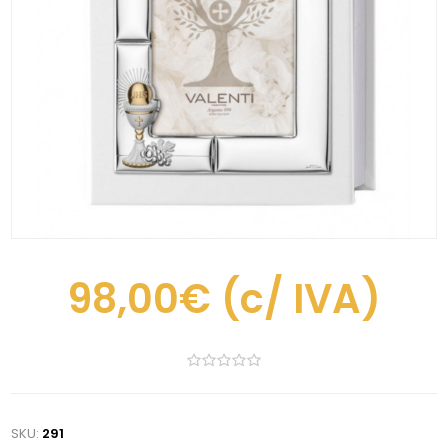
98,00€
(c/ IVA)
SKU:
291