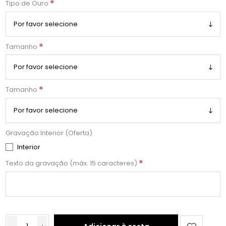
*
Tipo de Ouro
*
Tamanho
*
Tamanho
Gravação Interior (Oferta)
Interior
*
Texto da gravação (máx. 15 caracteres)