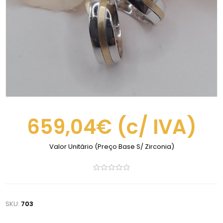
659,04€
(c/ IVA)
Valor Unitário (Preço Base S/ Zirconia)
SKU:
703