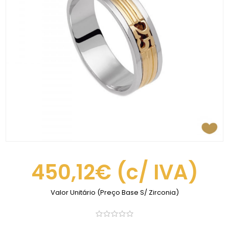
450,12€
(c/ IVA)
Valor Unitário (Preço Base S/ Zirconia)