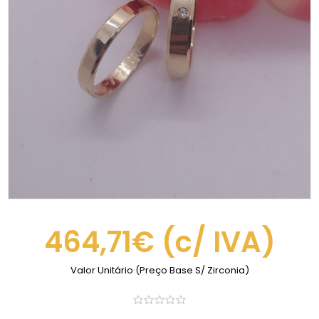
464,71€
(c/ IVA)
Valor Unitário (Preço Base S/ Zirconia)