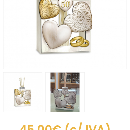
45,00€
(c/ IVA)