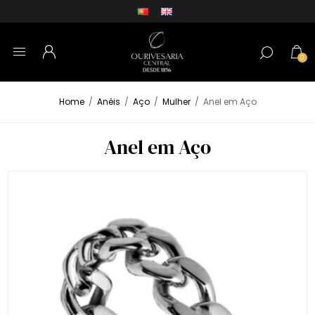
0
Home
/
Anéis
/
Aço
/
Mulher
/
Anel em Aço
Anel em Aço