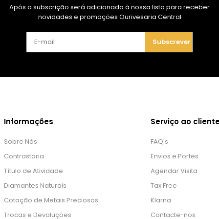
Após a subscrição será adicionado à nossa lista para receber
novidades e promoções Ourivesaria Central
Subscrever
Informações
Serviço ao client
Sobre Nós
FAQ's
Contrastaria
Envios e Portes
Título de Atividade
Agendar Visita
Diamantes Naturais
Tax Free
Cotação de Metais Preciosos
Klarna
Trocas e Devoluções
Contacte-nos