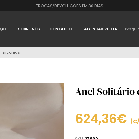
TROCAS/DEVOLUÇÕES EM 30 DIAS
IÇOS
SOBRE NÓS
CONTACTOS
AGENDAR VISITA
m zircónias
Anel Solitário
624,36€
(c
SKU:
27890