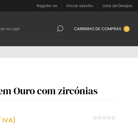
Registe-se
Iniciar sessão
Lista de Desejos
CARRINHO DE COMPRAS
0
 em Ouro com zircónias
/ IVA)