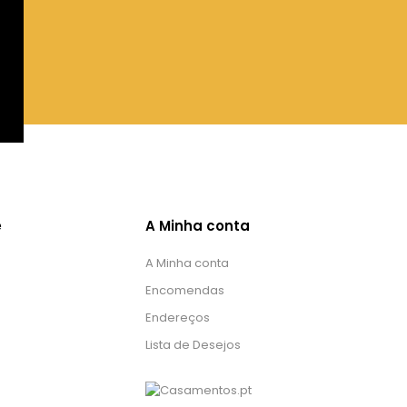
e
A Minha conta
A Minha conta
Encomendas
Endereços
Lista de Desejos