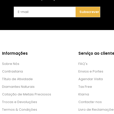
Subscrever
Informações
Serviço ao client
Sobre Nós
FAQ's
Contrastaria
Envios e Portes
Título de Atividade
Agendar Visita
Diamantes Naturais
Tax Free
Cotação de Metais Preciosos
Klarna
Trocas e Devoluções
Contacte-nos
Termos & Condições
Livro de Reclamaçõe