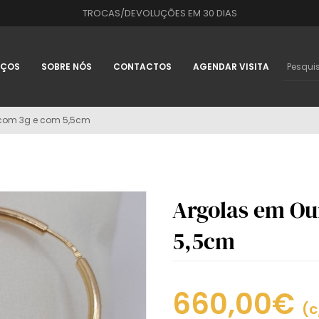
TROCAS/DEVOLUÇÕES EM 30 DIAS
IÇOS
SOBRE NÓS
CONTACTOS
AGENDAR VISITA
 com 3g e com 5,5cm
Argolas em Ou
5,5cm
660,00€
(c