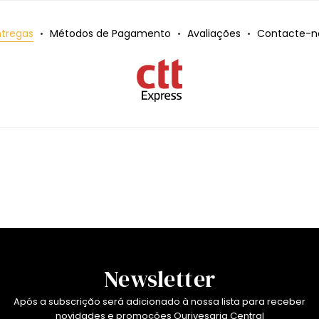
ntregas
Métodos de Pagamento
Avaliações
Contacte-n
Newsletter
Após a subscrição será adicionado à nossa lista para receber
novidades e promoções Ourivesaria Central