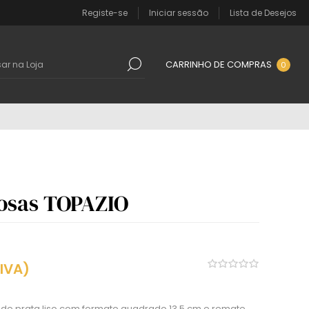
Registe-se
Iniciar sessão
Lista de Desejos
CARRINHO DE COMPRAS
0
osas TOPAZIO
 IVA)
e prata liso com formato quadrado 13,5 cm e remate