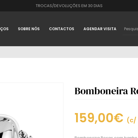
TROCAS/DEVOLUÇÕES EM 30 DIAS
IÇOS
SOBRE NÓS
CONTACTOS
AGENDAR VISITA
Bomboneira R
159,00€
(c/
Bomboneira Rosas com banho d