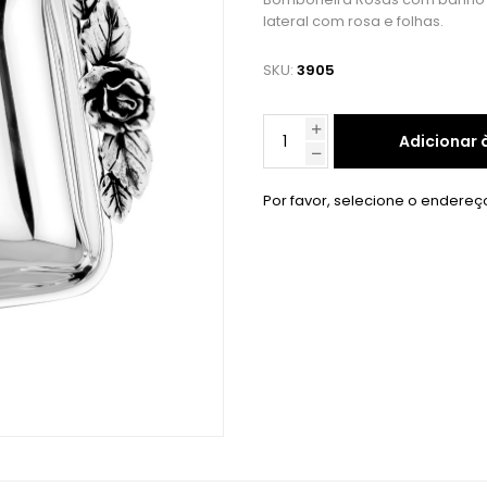
lateral com rosa e folhas.
SKU:
3905
Adicionar 
Por favor, selecione o endereç