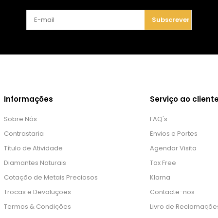
Subscrever
Informações
Serviço ao client
Sobre Nós
FAQ's
Contrastaria
Envios e Portes
Título de Atividade
Agendar Visita
Diamantes Naturais
Tax Free
Cotação de Metais Preciosos
Klarna
Trocas e Devoluções
Contacte-nos
Termos & Condições
Livro de Reclamaçõe