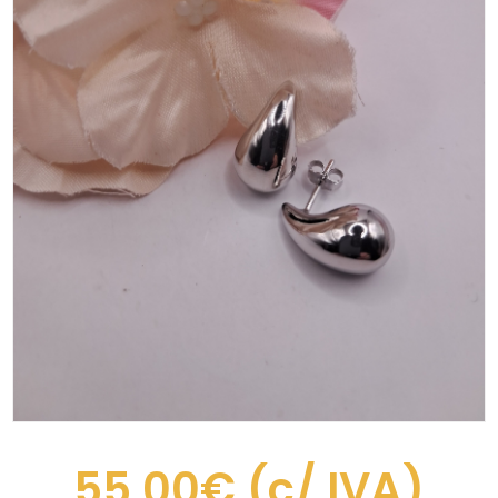
55,00€
(c/ IVA)