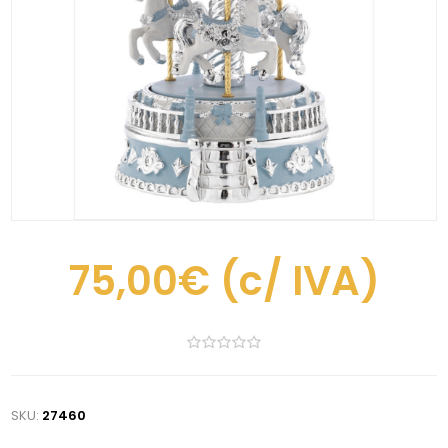
75,00€
(c/ IVA)
SKU:
27460