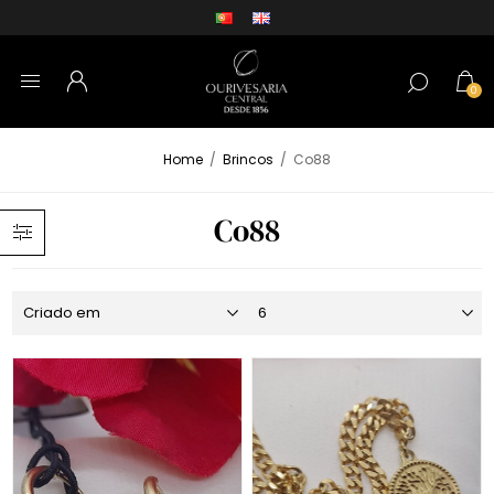
0
Home
/
Brincos
/
Co88
Co88