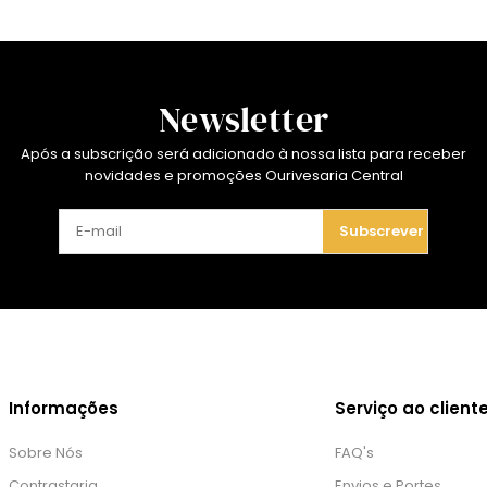
Newsletter
Após a subscrição será adicionado à nossa lista para receber
novidades e promoções Ourivesaria Central
Subscrever
Informações
Serviço ao client
Sobre Nós
FAQ's
Contrastaria
Envios e Portes