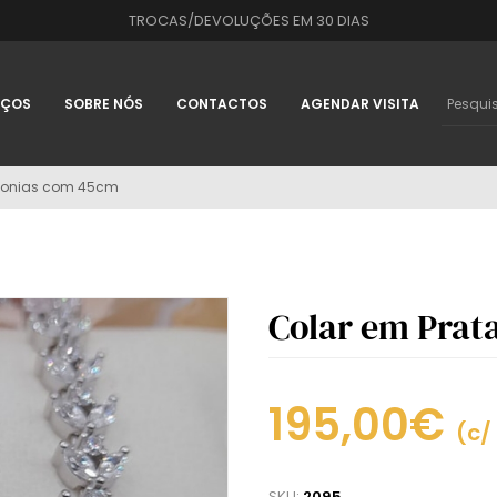
TROCAS/DEVOLUÇÕES EM 30 DIAS
IÇOS
SOBRE NÓS
CONTACTOS
AGENDAR VISITA
rconias com 45cm
Colar em Prat
195,00€
(c/
SKU:
2095