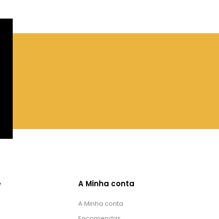
e
A Minha conta
A Minha conta
Encomendas