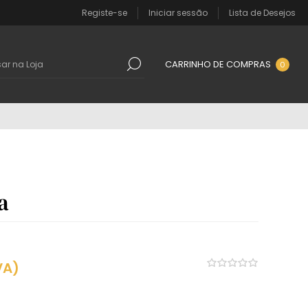
Registe-se
Iniciar sessão
Lista de Desejos
CARRINHO DE COMPRAS
0
a
VA)