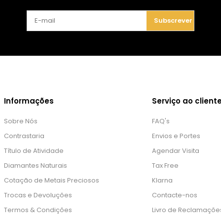
Subscrever
Informações
Serviço ao client
Sobre Nós
FAQ's
Contrastaria
Envios e Portes
Título de Atividade
Agendar Visita
Diamantes Naturais
Tax Free
Cotação de Metais Preciosos
Klarna
Trocas e Devoluções
Contacte-nos
Termos & Condições
Livro de Reclamaçõe