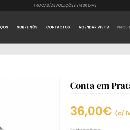
TROCAS/DEVOLUÇÕES EM 30 DIAS
IÇOS
SOBRE NÓS
CONTACTOS
AGENDAR VISITA
Conta em Prat
36,00€
(c/ I
Conta em Prata