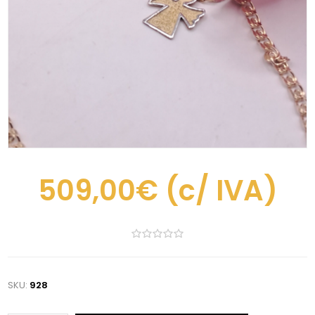
509,00€
(c/ IVA)
SKU:
928