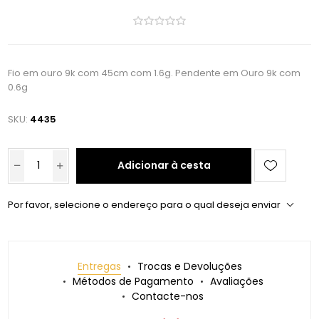
Fio em ouro 9k com 45cm com 1.6g. Pendente em Ouro 9k com
0.6g
SKU:
4435
Adicionar à cesta
Por favor, selecione o endereço para o qual deseja enviar
Entregas
Trocas e Devoluções
Métodos de Pagamento
Avaliações
Contacte-nos