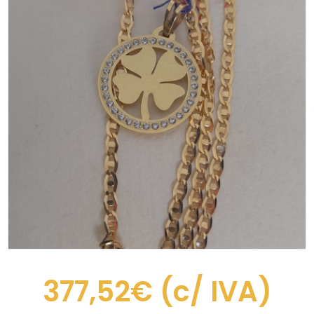
377,52€
(c/ IVA)