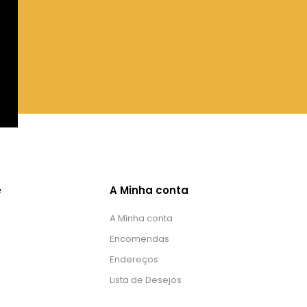
e
A Minha conta
A Minha conta
Encomendas
Endereços
Lista de Desejos