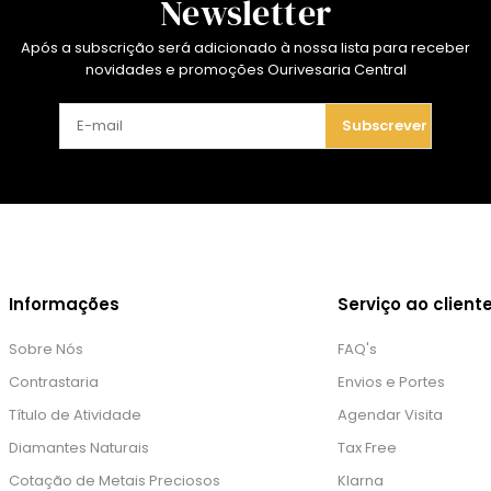
Newsletter
Após a subscrição será adicionado à nossa lista para receber
novidades e promoções Ourivesaria Central
Subscrever
Informações
Serviço ao client
Sobre Nós
FAQ's
Contrastaria
Envios e Portes
Título de Atividade
Agendar Visita
Diamantes Naturais
Tax Free
Cotação de Metais Preciosos
Klarna