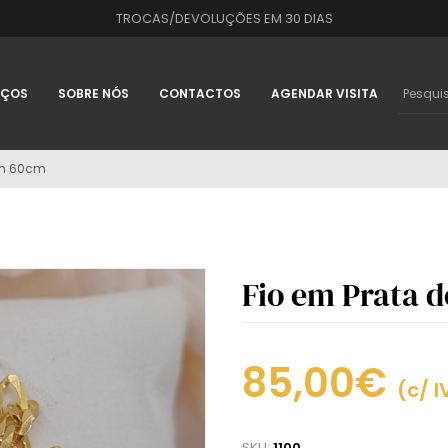
TROCAS/DEVOLUÇÕES EM 30 DIAS
IÇOS
SOBRE NÓS
CONTACTOS
AGENDAR VISITA
om 60cm
Fio em Prata 
85,00€
(c/ I
SKU:
1100