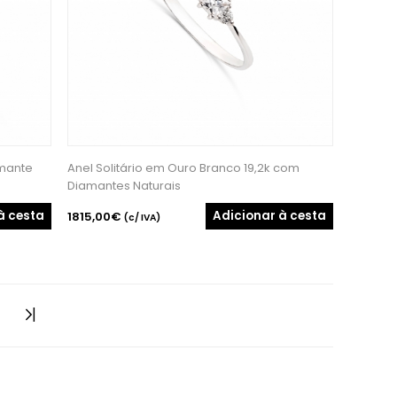
amante
Anel Solitário em Ouro Branco 19,2k com
Diamantes Naturais
à cesta
Adicionar à cesta
1815,00€
(c/ IVA)