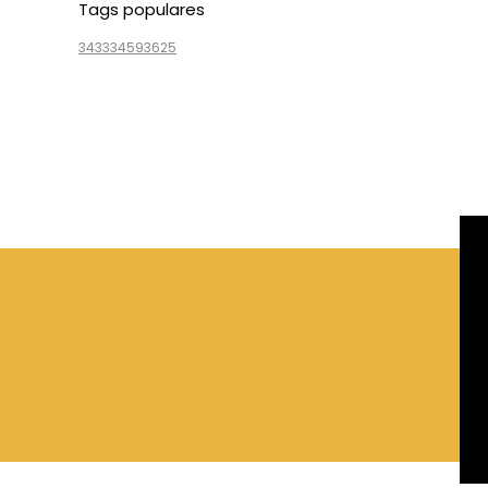
Tags populares
3433
3459
3625