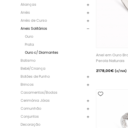
Alianças
Anéis
Anéis de Curso
Aneis Solitários
Ouro
Prata
Ouro c/ Diamantes
Anel em Ouro Br
Batismo
Perola Naturais
Bebé/Criança
2178,00€
(c/ IVA)
Botões de Punho
Brincos
Casamentos/Bodas
Cerimónia Jóias
Comunhão
Conjuntos
Decoração