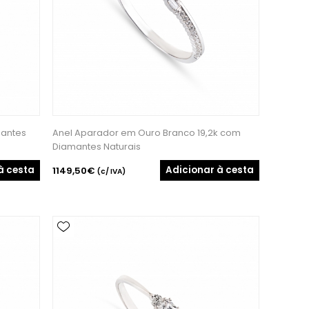
mantes
Anel Aparador em Ouro Branco 19,2k com
Diamantes Naturais
à cesta
Adicionar à cesta
1149,50€
(c/ IVA)