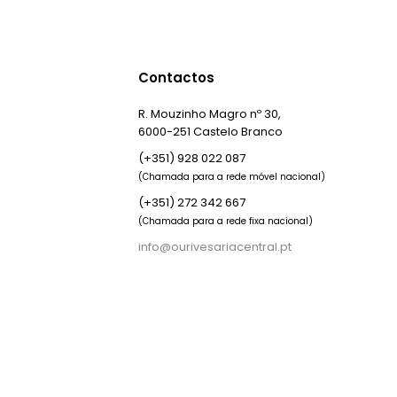
Contactos
R. Mouzinho Magro nº 30,
6000-251 Castelo Branco
(+351) 928 022 087
(Chamada para a rede móvel nacional)
(+351) 272 342 667
(Chamada para a rede fixa nacional)
info@ourivesariacentral.pt