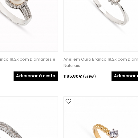
anco 19,2k com Diamantes e
Anel em Ouro Branco 19,2k com Dia
Naturais
Adicionar à cesta
Adicionar 
1185,80€
(c/ IVA)