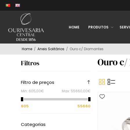
HOME
PRODUTOS
SERV
Home
/
Aneis Solitários
/
Ouro c/ Diamantes
Ouro c/
Filtros
Filtro de preços
Min:
605,00€
Max:
55660,00€
605
55660
Categorias