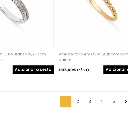
m Ouro Branco 19,2k com
Anel Solitário em Ouro 19,2k com Di
ais
Natural
Adicionar à cesta
Adicionar 
1815,00€
(c/ IVA)
1
2
3
4
5