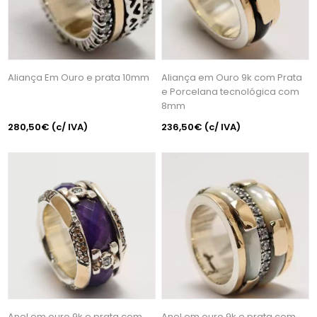
Aliança Em Ouro e prata 10mm
Aliança em Ouro 9k com Prata
e Porcelana tecnológica com
8mm
280,50€
(c/ IVA)
236,50€
(c/ IVA)
Anel em ouro 9k e prata com
Anel em ouro 9k e prata com