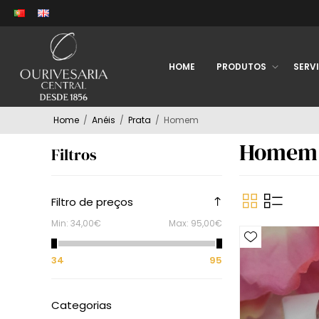
HOME
PRODUTOS
SERV
Home
/
Anéis
/
Prata
/
Homem
Homem
Filtros
Filtro de preços
Min:
34,00€
Max:
95,00€
34
95
Categorias