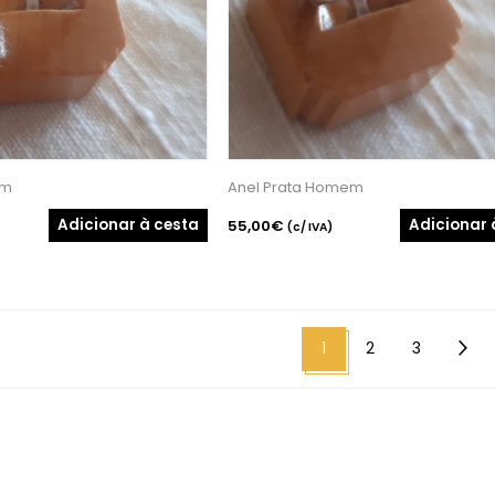
em
Anel Prata Homem
Adicionar à cesta
Adicionar 
55,00€
(c/ IVA)
1
2
3