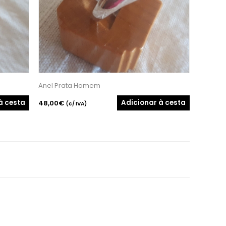
Anel Prata Homem
à cesta
Adicionar à cesta
48,00€
(c/ IVA)