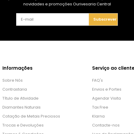
novidades e promoções Ourivesaria Central
Subscrever
Informações
Serviço ao client
Sobre Nós
FAQ's
Contrastaria
Envios e Portes
Título de Atividade
Agendar Visita
Diamantes Naturais
Tax Free
Cotação de Metais Preciosos
Klarna
Trocas e Devoluções
Contacte-nos