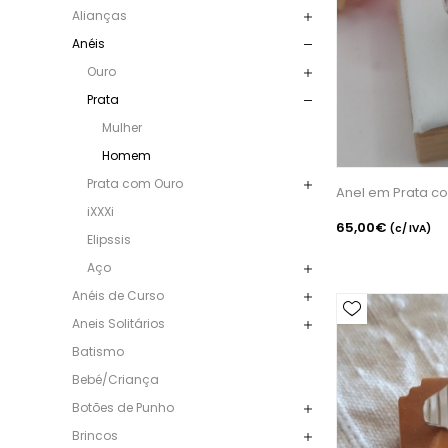
Alianças
Anéis
Ouro
Prata
Mulher
Homem
Prata com Ouro
Anel em Prata co
iXXXi
65,00€
(c/ IVA)
Elipssis
Aço
Anéis de Curso
Aneis Solitários
Batismo
Bebé/Criança
Botões de Punho
Brincos