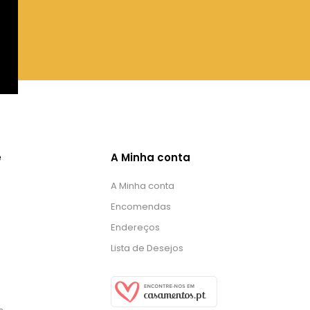
e
A Minha conta
A Minha conta
Encomendas
Endereços
Lista de Desejos