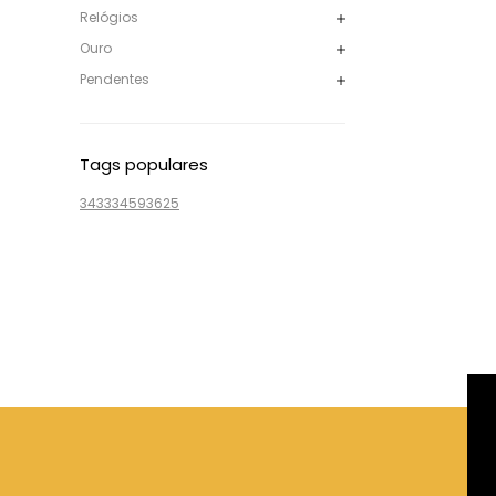
Relógios
Ouro
Pendentes
Tags populares
3433
3459
3625