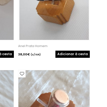
Anel Prata Homem
à cesta
Adicionar à cesta
38,00€
(c/ IVA)