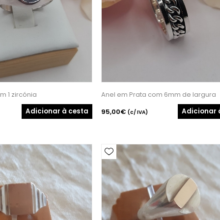
m 1 zircónia
Anel em Prata com 6mm de largura
Adicionar à cesta
Adicionar 
95,00€
(c/ IVA)