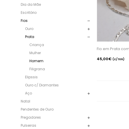
Dia da Mãe
Escritório
Fios
Ouro
Prata
Criança
Fio em Prata co
Mulher
45,00€
(c/ IVA)
Homem
Filigrana
Elipssis
Ouro c/ Diamantes
Aço
Natal
Pendentes de Ouro
Pregadores
Pulseiras