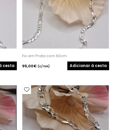
Fio em Prata com 60cm
à cesta
Adicionar à cesta
95,00€
(c/ IVA)