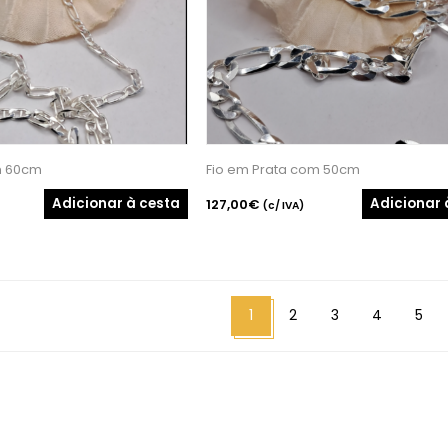
m 60cm
Fio em Prata com 50cm
Adicionar à cesta
Adicionar 
127,00€
(c/ IVA)
1
2
3
4
5