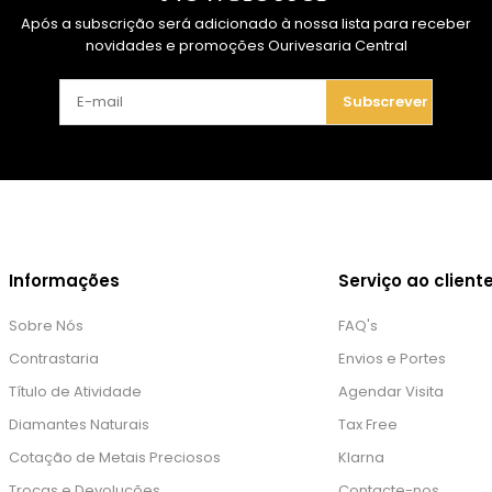
Após a subscrição será adicionado à nossa lista para receber
novidades e promoções Ourivesaria Central
Subscrever
Informações
Serviço ao client
Sobre Nós
FAQ's
Contrastaria
Envios e Portes
Título de Atividade
Agendar Visita
Diamantes Naturais
Tax Free
Cotação de Metais Preciosos
Klarna
Trocas e Devoluções
Contacte-nos