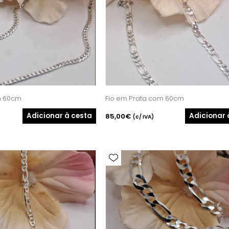
m 60cm
Fio em Prata com 60cm
Adicionar à cesta
Adicionar 
85,00€
(c/ IVA)