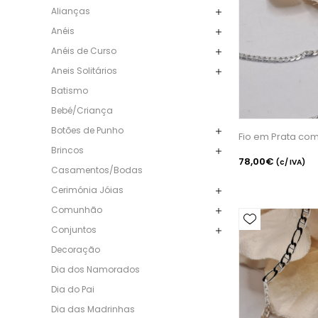
Alianças
Anéis
Anéis de Curso
Aneis Solitários
Batismo
Bebé/Criança
Botões de Punho
Fio em Prata co
Brincos
78,00€
(c/ IVA)
Casamentos/Bodas
Cerimónia Jóias
Comunhão
Conjuntos
Decoração
Dia dos Namorados
Dia do Pai
Dia das Madrinhas