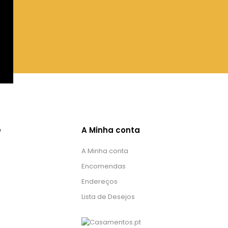
e
A Minha conta
A Minha conta
Encomendas
Endereços
Lista de Desejos