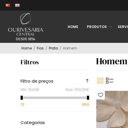
HOME
PRODUTOS
SERV
Home
/
Fios
/
Prata
/
Homem
Homem
Filtros
Filtro de preços
Min:
13,00€
Max:
350,00€
13
350
Categorias