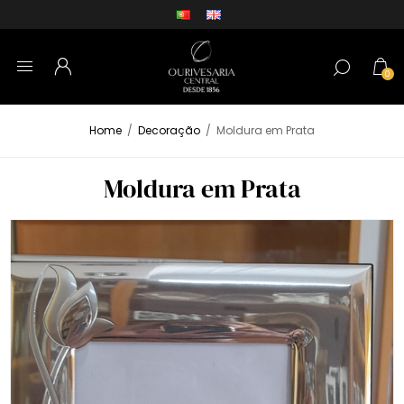
0
Home
/
Decoração
/
Moldura em Prata
Moldura em Prata