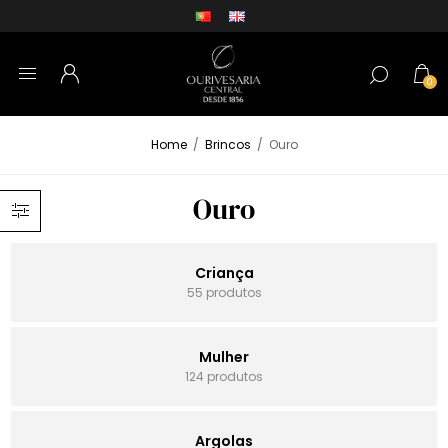
0
Home
/
Brincos
/
Ouro
Ouro
Criança
55 produtos
Mulher
124 produtos
Argolas