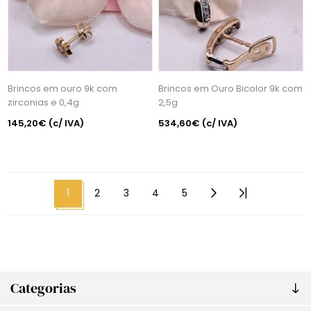
Brincos em ouro 9k com
Brincos em Ouro Bicolor 9k com
zirconias e 0,4g
2,5g
145,20€
(c/ IVA)
534,60€
(c/ IVA)
1
2
3
4
5
Categorias