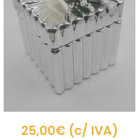
25,00€
(c/ IVA)