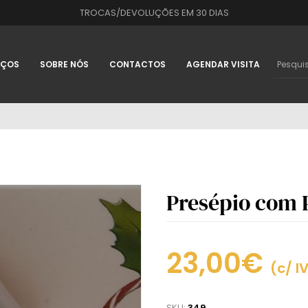
TROCAS/DEVOLUÇÕES EM 30 DIAS
IÇOS
SOBRE NÓS
CONTACTOS
AGENDAR VISITA
Presépio com 
23,00€
(c/ I
SKU:
349