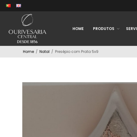
HOME
PRODUTOS
SERV
Home
/
Natal
/
Presépio com Prata 5x9