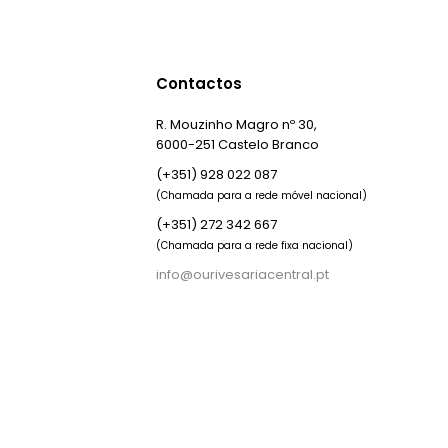
Contactos
R. Mouzinho Magro nº 30,
6000-251 Castelo Branco
(+351) 928 022 087
(Chamada para a rede móvel nacional)
(+351) 272 342 667
(Chamada para a rede fixa nacional)
info@ourivesariacentral.pt