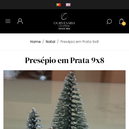
0
Home
/
Natal
/
Presépio em Prata 9x8
Presépio em Prata 9x8