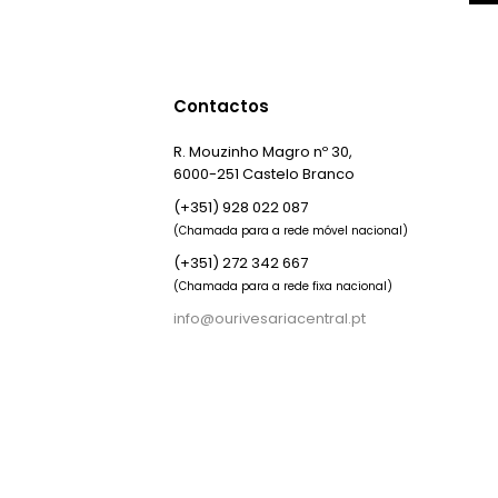
Contactos
R. Mouzinho Magro nº 30,
6000-251 Castelo Branco
(+351) 928 022 087
(Chamada para a rede móvel nacional)
(+351) 272 342 667
(Chamada para a rede fixa nacional)
info@ourivesariacentral.pt