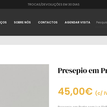
TROCAS/DEVOLUÇÕES EM 30 DIAS
IÇOS
SOBRE NÓS
CONTACTOS
AGENDAR VISITA
Presepio em P
45,00€
(c/ I
Presepio em Prata com Luz 10x