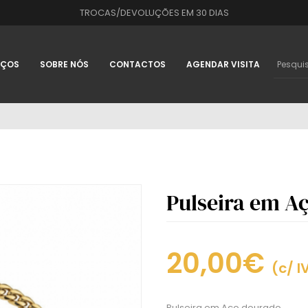
TROCAS/DEVOLUÇÕES EM 30 DIAS
IÇOS
SOBRE NÓS
CONTACTOS
AGENDAR VISITA
Pulseira em A
20,00€
(c/ I
Pulseira em Aço dourado