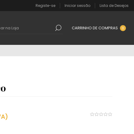
Registe-se
Iniciar sessão
Lista de Desejos
CARRINHO DE COMPRAS
0
ço
VA)