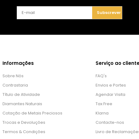
Subscrever
Informações
Serviço ao client
Sobre Nós
FAQ's
Contrastaria
Envios e Portes
Título de Atividade
Agendar Visita
Diamantes Naturais
Tax Free
Cotação de Metais Preciosos
Klarna
Trocas e Devoluções
Contacte-nos
Termos & Condições
Livro de Reclamaçõe