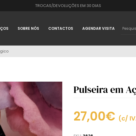
TROCAS/DEVOLUÇÕES EM 30 DIAS
IÇOS
SOBRE NÓS
CONTACTOS
AGENDAR VISITA
rgico
Pulseira em Aç
27,00€
(c/ I
SKU:
3626