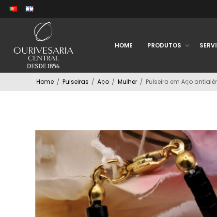
HOME
PRODUTOS
SERV
Home
/
Pulseiras
/
Aço
/
Mulher
/
Pulseira em Aço antialé