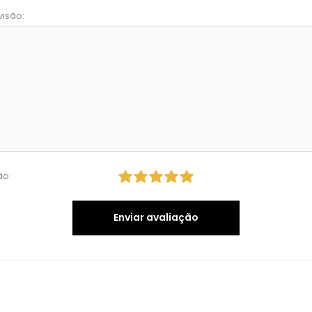
visão:
ão:
Enviar avaliação