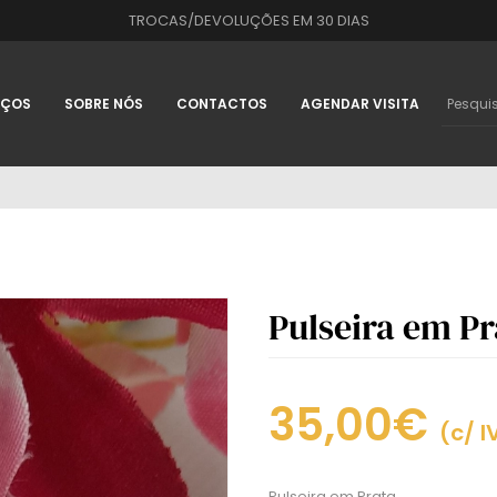
TROCAS/DEVOLUÇÕES EM 30 DIAS
IÇOS
SOBRE NÓS
CONTACTOS
AGENDAR VISITA
Pulseira em Pr
35,00€
(c/ I
Pulseira em Prata