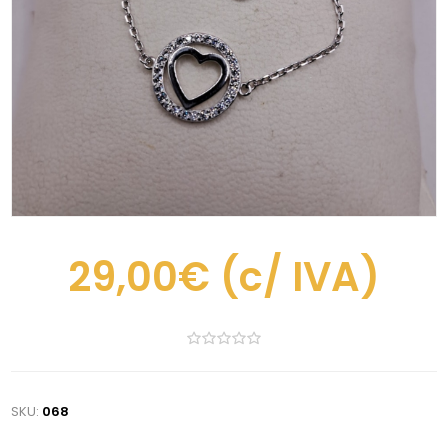
29,00€
(c/ IVA)
SKU:
068