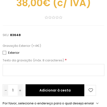
38,00€
(c/ IVA)
SKU:
83648
Gravação Exterior (+4€)
Exterior
*
Texto da gravação (máx. 8 caracteres)
Adicionar à cesta
Por favor, selecione o endereço para o qual deseja enviar