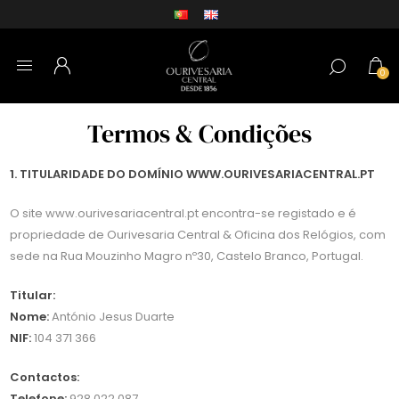
0
Termos & Condições
1. TITULARIDADE DO DOMÍNIO WWW.OURIVESARIACENTRAL.PT
O site www.ourivesariacentral.pt encontra-se registado e é
propriedade de Ourivesaria Central & Oficina dos Relógios, com
sede na Rua Mouzinho Magro nº30, Castelo Branco, Portugal.
Titular:
Nome:
António Jesus Duarte
NIF:
104 371 366
Contactos:
Telefone:
928 022 087